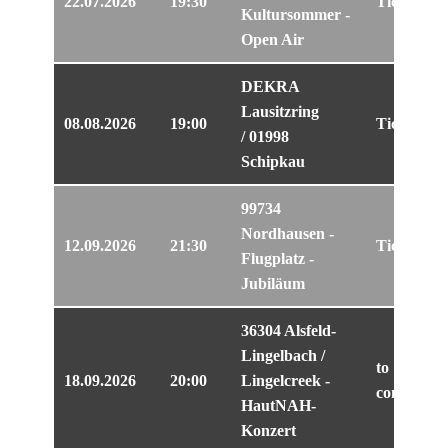
22.07.2026
19:30
Tickets
Kultursommer -
Open Air
DEKRA
Lausitzring
08.08.2026
19:00
Tickets
/ 01998
Schipkau
99734
Nordhausen -
12.09.2026
21:30
Tickets
Flugplatz -
Jubiläum
36304 Alsfeld-
Lingelbach /
to
18.09.2026
20:00
Lingelcreek -
come...
HautNAH-
Konzert